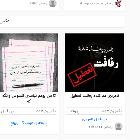
ارسالی خدیجه محمودنژاد
ارسالی satar
عکس ه
نامردی مد شده رفاقت تعطیل
تا من بودم نیامدی افسوس وانگه
که
عکس نوشته
پروفایل
عکس نوشته
پروفایل
پروفایل نامردی
پروفایل هوشنگ ابتهاج
ارسالی Yali1812