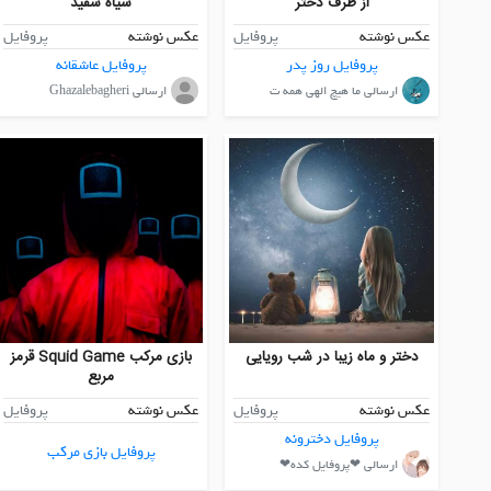
از طرف دختر
سیاه سفید
عکس نوشته
پروفایل
عکس نوشته
پروفایل
پروفایل روز پدر
پروفایل عاشقانه
ارسالی ما هیچ الهی همه ت
ارسالی Ghazalebagheri
دختر و ماه زیبا در شب رویایی
بازی مرکب Squid Game قرمز
مربع
عکس نوشته
پروفایل
عکس نوشته
پروفایل
پروفایل دخترونه
پروفایل بازی مرکب
ارسالی ❤پروفایل کده❤