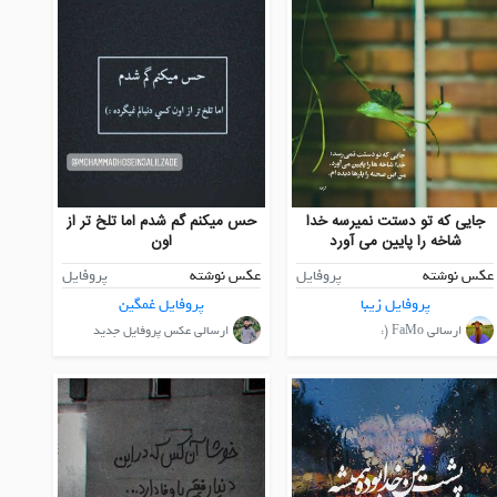
جایی که تو دستت نمیرسه خدا
حس میکنم گم شدم اما تلخ تر از
شاخه را پایین می آورد
اون
عکس نوشته
پروفایل
عکس نوشته
پروفایل
پروفایل زیبا
پروفایل غمگین
ارسالی FaMo (:
ارسالی عکس پروفایل جدید