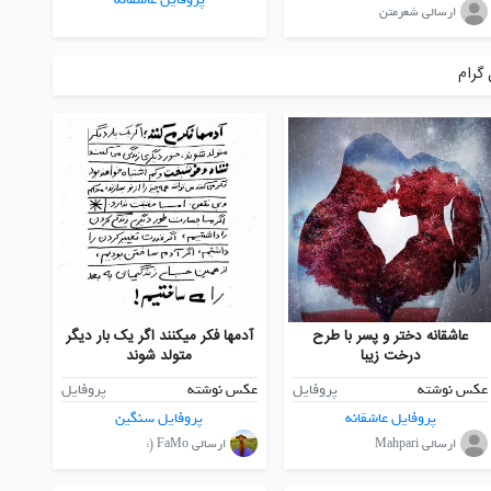
ارسالی شعرمتن
گرام
عاشقانه دختر و پسر با طرح
آدمها فکر میکنند اگر یک بار دیگر
درخت زیبا
متولد شوند
عکس نوشته
پروفایل
عکس نوشته
پروفایل
پروفایل عاشقانه
پروفایل سنگین
ارسالی Mahpari
ارسالی FaMo (: