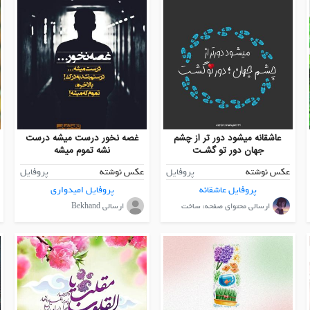
عاشقانه میشود دور تر از چشم
غصه نخور درست میشه درست
جهان دور تو گشـت
نشه تموم میشه
عکس نوشته
پروفایل
عکس نوشته
پروفایل
پروفایل عاشقانه
پروفایل امیدواری
ارسالی محتوای صفحه، ساخت
ارسالی Bekhand