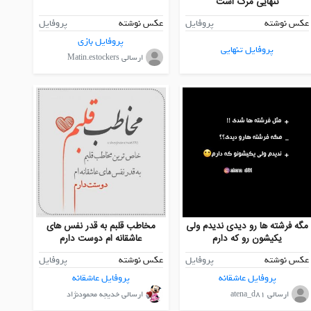
تنهایی مرگ است
عکس نوشته
پروفایل
عکس نوشته
پروفایل
پروفایل بازی
پروفایل تنهایی
ارسالی Matin.estockers
مگه فرشته ها رو دیدی ندیدم ولی
مخاطب قلبم به قدر نفس های
یکیشون رو که دارم
عاشقانه ام دوست دارم
عکس نوشته
پروفایل
عکس نوشته
پروفایل
پروفایل عاشقانه
پروفایل عاشقانه
ارسالی atena_d81
ارسالی خدیجه محمودنژاد