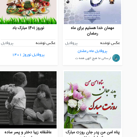
مهمان خدا هستیم برای ماه
نوروز 1401 مبارک باد
رمضان
عکس نوشته
پروفایل
عکس نوشته
پروفایل
پروفایل ماه رمضان
پروفایل نوروز 1401
ارسالی ما هیچ الهی همه ت
پناه امن من پدر جان روزت مبارک
عاشقانه زیبا دختر و پسر ساده