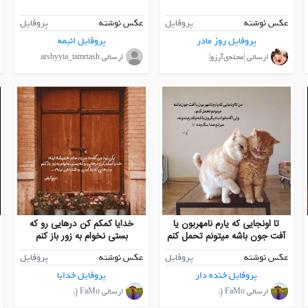
عکس نوشته
پروفایل
عکس نوشته
پروفایل
پروفایل روز مادر
پروفایل انیمه
ارسالی |مجله‌ی‌آرزو|
ارسالی arshyyia_tamrtash
تا اونجایی که یارم نامهربون یا
خدایا کمکم کن درهایی رو که
آفت جون باشه میتونم تحمل کنم
بستی نخوام به زور باز کنم
عکس نوشته
پروفایل
عکس نوشته
پروفایل
پروفایل خنده دار
پروفایل خدایا
ارسالی FaMo (:
ارسالی FaMo (: