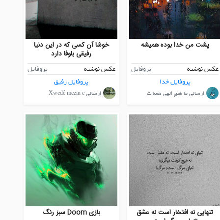
پشت من خدا بوده همیشه
خوشا آن کسی که در این دنیا
رفیقی باوفا دارد
عکس نوشته
پروفایل
عکس نوشته
پروفایل
پروفایل خدا
پروفایل رفیق
ارسالی ما هیچ الهی همه ت
ارسالی Xwedê mezin e
تنهایی نه افتخار است نه عشق
بازی Doom سبز رنگ