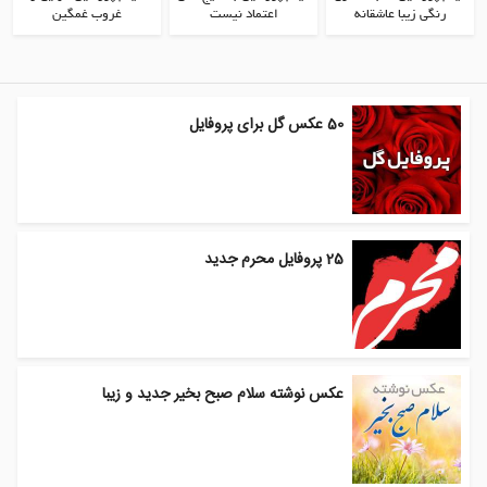
رنگی زیبا عاشقانه
اعتماد نیست
غروب غمگین
50 عکس گل برای پروفایل
25 پروفایل محرم جدید
عکس نوشته سلام صبح بخیر جدید و زیبا