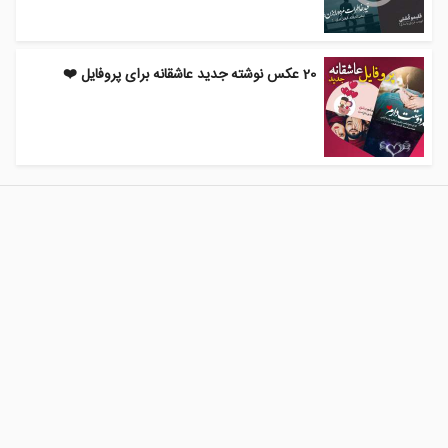
20 عکس نوشته جدید عاشقانه برای پروفایل ❤️