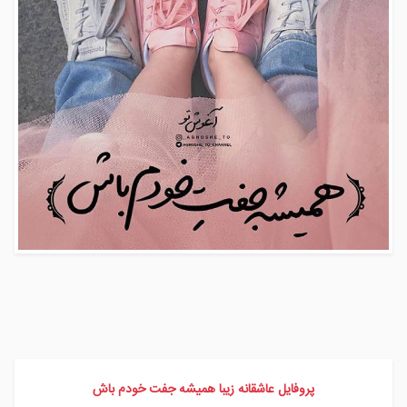
پروفایل عاشقانه زیبا همیشه جفت خودم باش