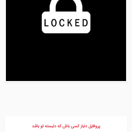
پروفایل دلباز کسی باش که دلبسته تو باشد