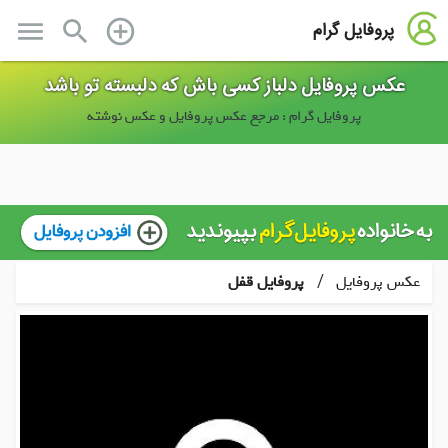
menu
search
add_circle_outline
پروفایل گرام
عکس پروفایل دلباز کسی باش که دلبسته تو باشد
پروفایل گرام : مرجع عکس پروفایل و عکس نوشته
/
عکس پروفایل
پروفایل قفل