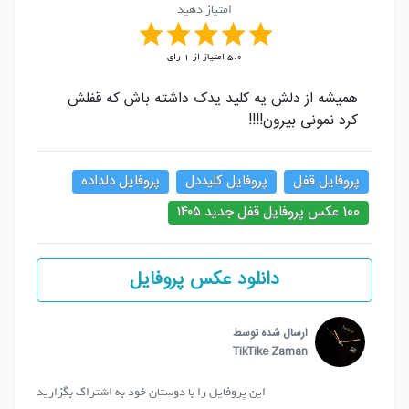
امتیاز دهید
5.0
امتیاز از
1
رای
همیشه از دلش یه کلید یدک داشته باش که قفلش
کرد نمونی بیرون!!!!
پروفایل قفل
پروفایل کلیددل
پروفایل دلداده
100 عکس پروفایل قفل جدید ۱۴۰۵
دانلود عکس پروفایل
ارسال شده توسط
TikTike Zaman
این پروفایل را با دوستان خود به اشتراک بگزارید