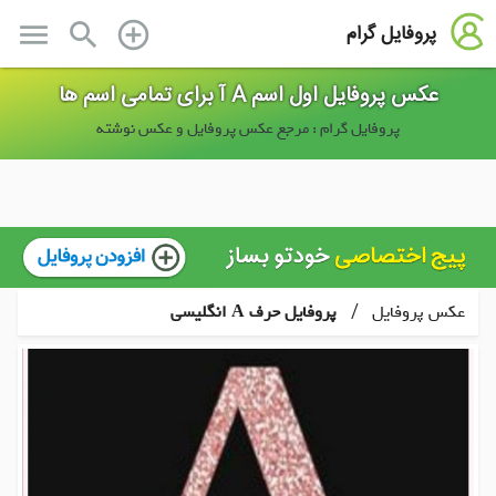
menu
search
add_circle_outline
پروفایل گرام
عکس پروفایل اول اسم A آ برای تمامی اسم ها
پروفایل گرام : مرجع عکس پروفایل و عکس نوشته
/
عکس پروفایل
پروفایل حرف A انگلیسی