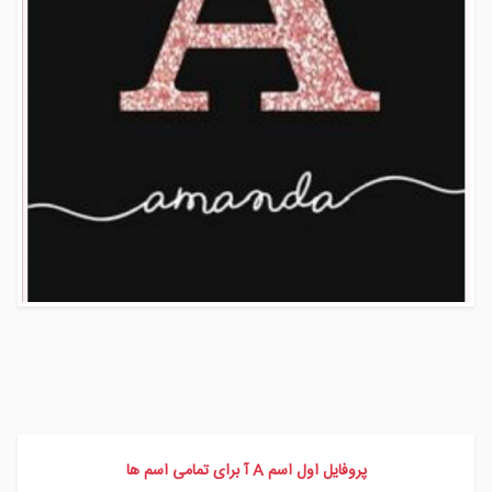
پروفایل اول اسم A آ برای تمامی اسم ها