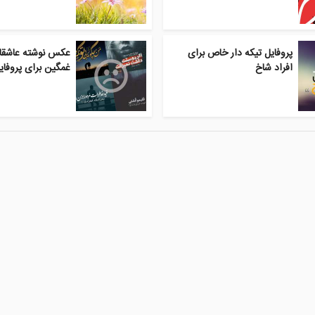
پروفایل تیکه دار خاص برای
عکس نوشته عاشقان
افراد شاخ
غمگین برای پروفایل