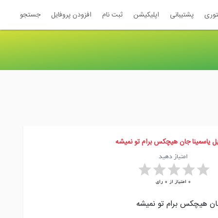
توری
پشتیبانی
اپلیکیشن
ثبت نام
افزودن پروفایل
جستجو
یل یاسمینا جان هیچکس برام تو نمیشه
امتیاز دهید
0
امتیاز از
0
رای
ن هیچکس برام تو نمیشه