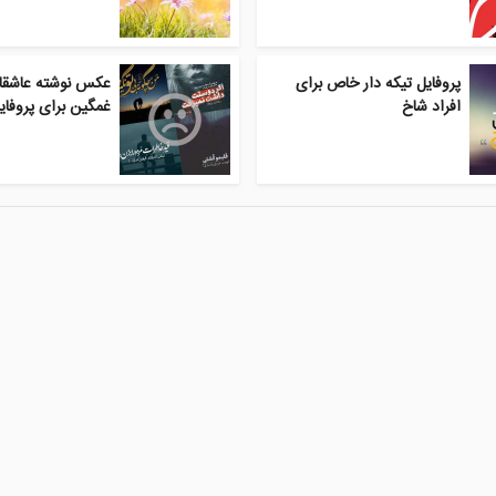
پروفایل تیکه دار خاص برای
عکس نوشته عاشقان
افراد شاخ
غمگین برای پروفایل