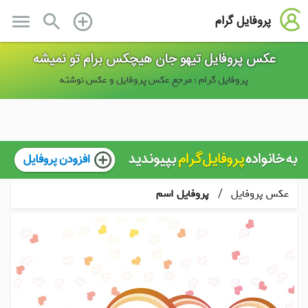
menu
search
add_circle_outline
پروفایل گرام
عکس پروفایل تیهو جان هیچکس برام تو نمیشه
پروفایل گرام : مرجع عکس پروفایل و عکس نوشته
/
عکس پروفایل
پروفایل اسم