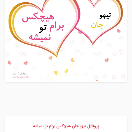
پروفایل تیهو جان هیچکس برام تو نمیشه