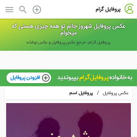
menu
search
add_circle_outline
پروفایل گرام
عکس پروفایل شهروز جانم تو همه چیزی هستی که
میخوام
پروفایل گرام : مرجع عکس پروفایل و عکس نوشته
/
عکس پروفایل
پروفایل اسم