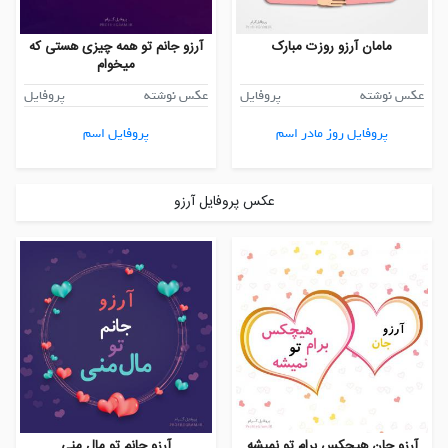
مامان آرزو روزت مبارک
آرزو جانم تو همه چیزی هستی که
میخوام
عکس نوشته
پروفایل
عکس نوشته
پروفایل
پروفایل روز مادر اسم
پروفایل اسم
عکس پروفایل آرزو
آرزو جان هیچکس برام تو نمیشه
آرزو جانم تو مال منی