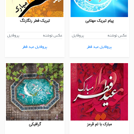
پیام تبریک مهتابی
تبریک فطر رنگارنگ
عکس نوشته
پروفایل
عکس نوشته
پروفایل
پروفایل عید فطر
پروفایل عید فطر
مبارک با تم قرمز
گرافیکی