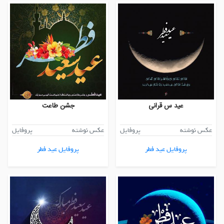
عید س قرانی
جشن طاعت
عکس نوشته
پروفایل
عکس نوشته
پروفایل
پروفایل عید فطر
پروفایل عید فطر