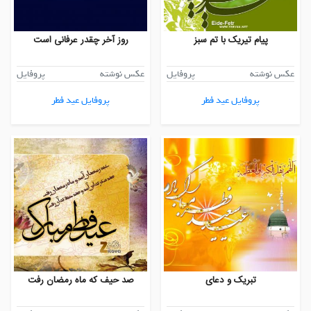
پیام تیریک با تم سبز
روز آخر چقدر عرفانی است
عکس نوشته
پروفایل
عکس نوشته
پروفایل
پروفایل عید فطر
پروفایل عید فطر
تبریک و دعای
صد حیف که ماه رمضان رفت