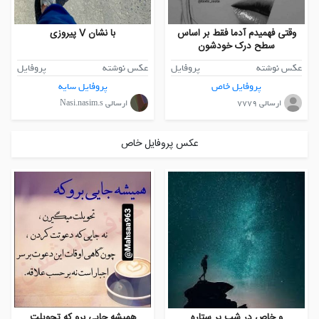
وقتی فهمیدم آدما فقط بر اساس
با نشان V پیروزی
سطح درک خودشون
عکس نوشته
پروفایل
عکس نوشته
پروفایل
پروفایل خاص
پروفایل سایه
ارسالی 7779
ارسالی Nasi.nasim.s
عکس پروفایل خاص
و خاص در شب پر ستاره
همیشه جایی برو که تحویلت