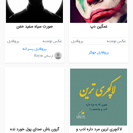
غمگین دپ
صورت سیاه سفید خفن
عکس نوشته
پروفایل
عکس نوشته
پروفایل
پروفایل پسرانه
پروفایل جوکر
ارسالی Rayan
لاکچری ترین مرد داره ادب و
گرون باش صدای پول خورد نده