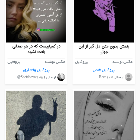
بنفش بدون متن دل گیر از این
در کمیابیست که در هر صدفی
جهان
یافت نشود
عکس نوشته
پروفایل
عکس نوشته
پروفایل
پروفایل خاص
پروفایل وفاداری
ارسالی Reza123
ارسالی Saeidbayat1359@