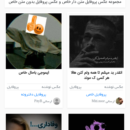
مجموعه عکس پروفایل متن دار خاص و عکس پروفایل بدون متن خاص
انقدر بد میشم تا همه ولم کنن هالا
ایموجی باحال خاص
هر کسی ک موند
عکس نوشته
پروفایل
عکس نوشته
پروفایل
پروفایل خاص
پروفایل دخترونه
ارسالی Miti.noor
ارسالی PityB