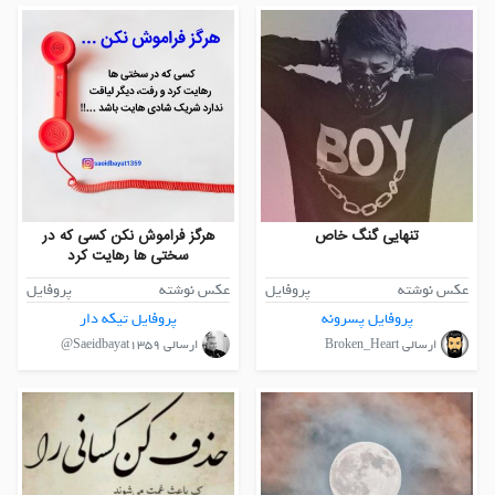
تنهایی گنگ خاص
هرگز فراموش نکن کسی که در
سختی ها رهایت کرد
عکس نوشته
پروفایل
عکس نوشته
پروفایل
پروفایل پسرونه
پروفایل تیکه دار
ارسالی Broken_Heart
ارسالی Saeidbayat1359@