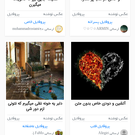
میگیرن
عکس نوشته
پروفایل
عکس نوشته
پروفایل
پروفایل پسرانه
پروفایل خاص
ارسالی ARMIN☆♡☆♡
ارسالی mohammadrostami90
آتشین و دودی خاص بدون متن
دلبر یه خونه نقلی میگیرم که نتونی
ازم دور شی
عکس نوشته
پروفایل
عکس نوشته
پروفایل
پروفایل قلب
پروفایل عاشقانه
ارسالی Alirgiri
ارسالی FaMo (: