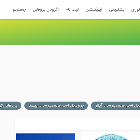
توری
پشتیبانی
اپلیکیشن
ثبت نام
افزودن پروفایل
جستجو
یل اسم محمدپارسا و آیناز
پروفایل اسم محمدپارسا و چیستا
پروفایل ت