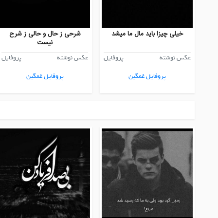
خیلی چیزا باید مال ما میشد
شرحی ز حال و حالی ز شرح
نیست
عکس نوشته
پروفایل
عکس نوشته
پروفایل
پروفایل غمگین
پروفایل غمگین