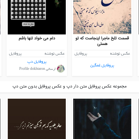
قسمت تلخ ماجرا اینجاست که تو
دلم می خواد تنها باشم
هستی
عکس نوشته
پروفایل
عکس نوشته
پروفایل
پروفایل دپ
پروفایل غمگین
ارسالی Profile dokhtaron
مجموعه عکس پروفایل متن دار دپ و عکس پروفایل بدون متن دپ