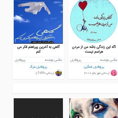
اگه این زندگی باشه من از مردن
گاهی به آخرین پیراهنم فکر می
هراسم نیست
کنم
عکس نوشته
پروفایل
عکس نوشته
پروفایل
پروفایل غمگین
پروفایل مرگ
ارسالی مهر بانو ۲۰۱۸
ارسالی FaMo (: