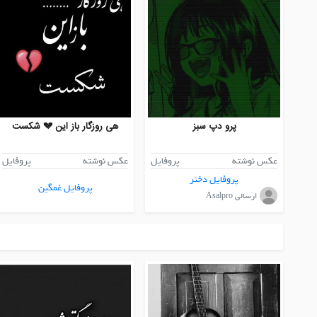
پرو دپ سبز
هی روزگار باز این 💔 شکست
عکس نوشته
پروفایل
عکس نوشته
پروفایل
پروفایل دختر
پروفایل غمگین
ارسالی Asalpro