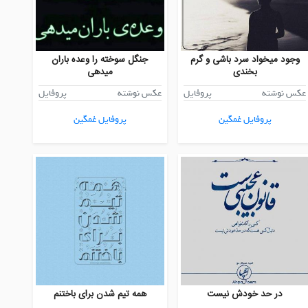
وجود میخواد سرد باشی و گرم
جنگل سوخته را وعده باران
بخندی
میدهی
عکس نوشته
پروفایل
عکس نوشته
پروفایل
پروفایل غمگین
پروفایل غمگین
در حد خودش نیست
همه تیم شدن برای باختنم