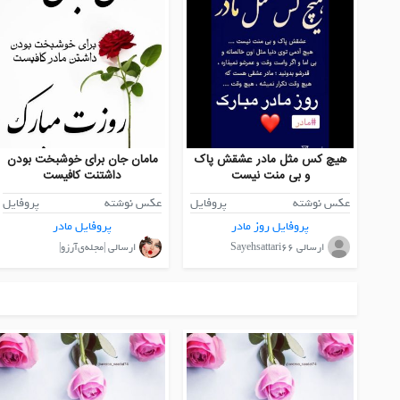
هیچ کس مثل مادر عشقش پاک
مامان جان برای خوشبخت بودن
و بی منت نیست
داشتنت کافیست
عکس نوشته
پروفایل
عکس نوشته
پروفایل
پروفایل روز مادر
پروفایل مادر
ارسالی Sayehsattari66
ارسالی |مجله‌ی‌آرزو|