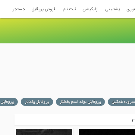
توری
پشتیبانی
اپلیکیشن
ثبت نام
افزودن پروفایل
جستجو
سرونه غمگین
پروفایل تولد اسم یغماناز
پروفایل یغماناز
پروفایل 
م