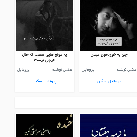
چی به خوردمون میدن
یه موقع هایی هست که حال
هیچی نیست
عکس نوشته
پروفایل
عکس نوشته
پروفایل
پروفایل غمگین
پروفایل غمگین