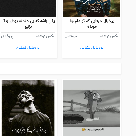
بیخیال حرفایی که تو دلم جا
یکی باشه که بی دغدغه بهش زنگ
مونده
بزنی
عکس نوشته
پروفایل
عکس نوشته
پروفایل
پروفایل تنهایی
پروفایل غمگین