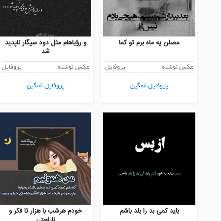
مصلن یه ماه برم تو کما
و رؤیاهام مثل دود سیگار ناپدید
شد
عکس نوشته
پروفایل
عکس نوشته
پروفایل
پروفایل غمگین
پروفایل غمگین
باید کمی بد را بلد باشم
خودم هرشب با هزار تا فکر و
ناراحتی