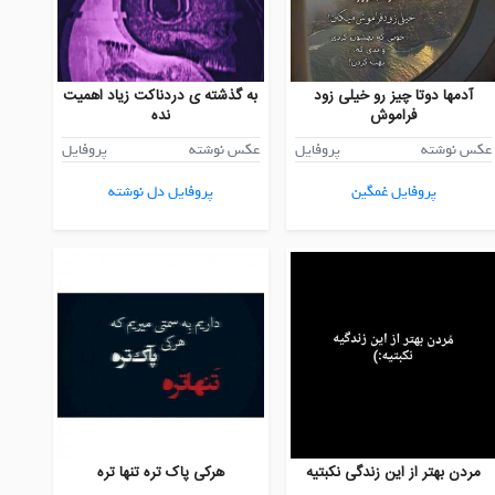
آدمها دوتا چیز رو خیلی زود
به گذشته ی دردناکت زیاد اهمیت
فراموش
نده
عکس نوشته
پروفایل
عکس نوشته
پروفایل
پروفایل غمگین
پروفایل دل نوشته
مردن بهتر از این زندگی نکبتیه
هرکی پاک تره تنها تره