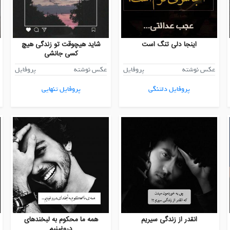
اینجا دلی تنگ است
شاید هیچوقت تو زندگی هیچ
کسی جانشی
عکس نوشته
پروفایل
عکس نوشته
پروفایل
پروفایل دلتنگی
پروفایل تنهایی
انقدر از زندگی سیریم
همه ما محکوم به لبخندهای
دروغینیم