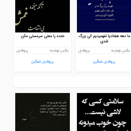
ما دهه هفتادیا نفهمیدیم کی بزرگ
خنده را معنی سرمستی مکن
شدی
عکس نوشته
پروفایل
عکس نوشته
پروفایل
پروفایل غمگین
پروفایل غمگین