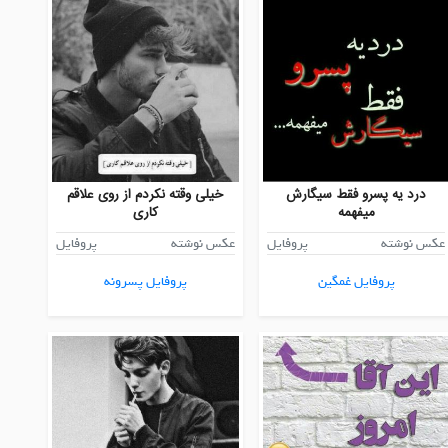
درد یه پسرو فقط سیگارش
خیلی وقته نکردم از روی علاقم
میفهمه
کاری
عکس نوشته
پروفایل
عکس نوشته
پروفایل
پروفایل غمگین
پروفایل پسرونه