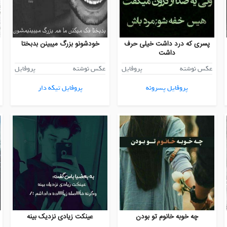
پسری که درد داشت خیلی حرف
خودشونو بزرگ میبینن بدبختا
داشت
عکس نوشته
پروفایل
عکس نوشته
پروفایل
پروفایل پسرونه
پروفایل تیکه دار
چه خوبه خانوم تو بودن
عینکت زیادی نزدیک بینه