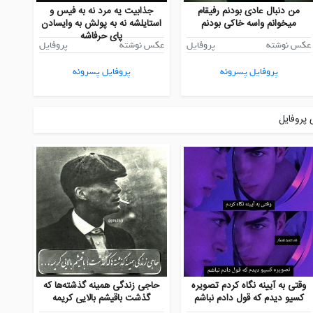
من دنبال عادی بودنم رفیقام
جذابیت یه مرد نه به فیس و
میخوانم واسه خاکی بودنم
استایلشه نه به پولش به وایسادن
پای حرفاشه
عکس نوشته
پروفایل
عکس نوشته
پروفایل
پروفایل پسرونه
پروفایل پسرونه
پروفایل
وقتی به آیینه نگاه کردم تصویره
حاجی زندگی همینه گذشته‌ها که
کسیو دیدم که قول دادم نباشم
گذشت باقیشم بالایی کریمه