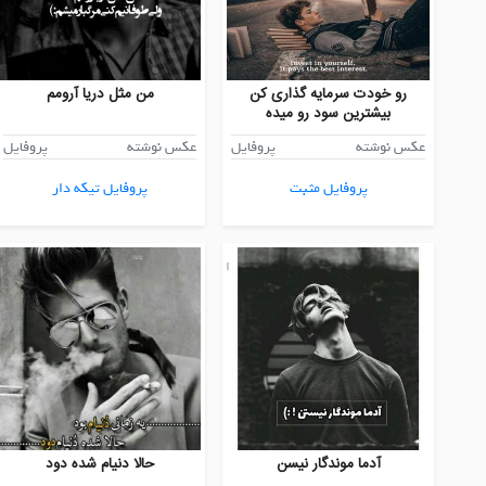
رو خودت سرمايه گذارى كن
من مثل دریا آرومم
بيشترين سود رو ميده
عکس نوشته
پروفایل
عکس نوشته
پروفایل
پروفایل مثبت
پروفایل تیکه دار
آدما موندگار نیسن
حالا دنیام شده دود