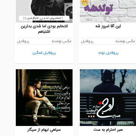
این آقا امروز شه
انتخابم بودی اما شدی بدترین
اشتباهم
عکس نوشته
پروفایل
عکس نوشته
پروفایل
پروفایل تولد
پروفایل غمگین
صبر احترام به ست
سیاهی لبهام از سیگار