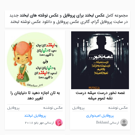
مجموعه کامل
عکس لبخند برای پروفایل
و
عکس نوشته های لبخند
جدید
در سایت پروفایل گرام، گالری عکس پروفایل و
دانلود عکس نوشته لبخند
غصه نخور درست میشه درست
به تان اجازه دهید تا دنیایتان را
نشه تموم میشه
تغییر دهد
عکس نوشته
پروفایل
عکس نوشته
پروفایل
پروفایل امیدواری
پروفایل لبخند
ارسالی Bekhand
ارسالی مهر بانو ۲۰۱۸